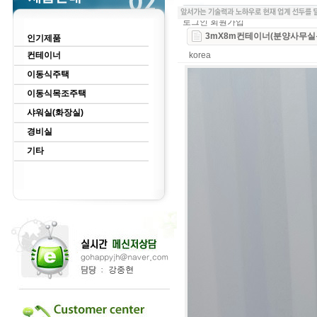
로그인
회원가입
3mX8m컨테이너(분양사무실
인기제품
컨테이너
korea
이동식주택
이동식목조주택
샤워실(화장실)
경비실
기타