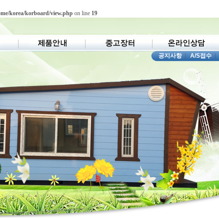
ome/korea/korboard/view.php
on line
19
공지사항
|
A/S접수