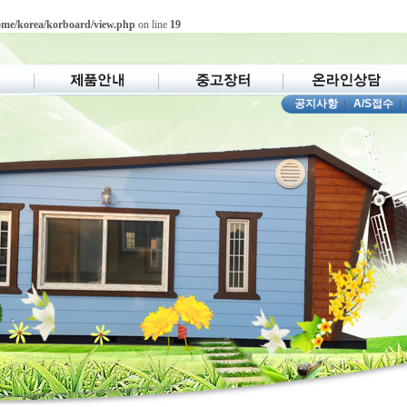
ome/korea/korboard/view.php
on line
19
공지사항
|
A/S접수