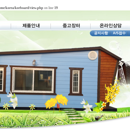
ome/korea/korboard/view.php
on line
19
공지사항
|
A/S접수