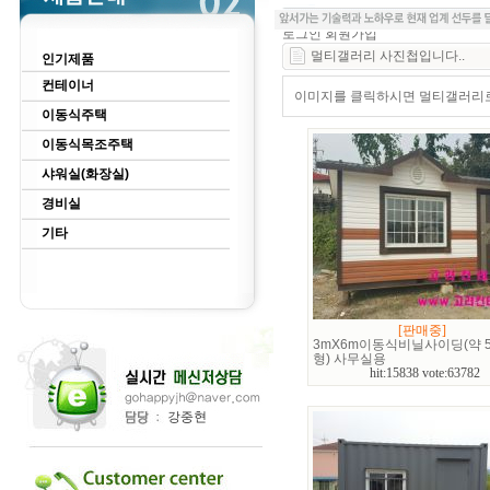
로그인
회원가입
멀티갤러리 사진첩입니다..
인기제품
컨테이너
이미지를 클릭하시면 멀티갤러리로 
이동식주택
이동식목조주택
샤워실(화장실)
경비실
기타
[판매중]
3mX6m이동식비닐사이딩(약 5
형) 사무실용
hit:15838 vote:63782