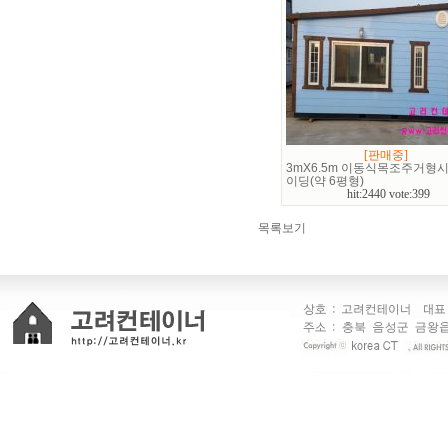
[판매중]
3mX6.5m 이동식목조주거형
이딩(약 6평형)
hit:2440 vote:399
목록보기