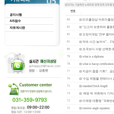
공지사항
리즈출장샵 아트미출장
84
A/S접수
"신고자 보호하려 출동
83
자유게시판
오징어게임 '깐부 할아버
82
약속 시간 늦어서"…15
81
조국보다 사랑 선택한 前
80
what is a diploma
79
what is haccp certification
78
지금이 줍줍 기회?…금값
77
'수입 위험물 컨테이너
76
standard brick length
75
예방 뒤 국회에서 기자
74
이재명 대통령 "외화반
73
exterior angle equation
72