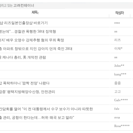
c
샵 리즈일본인출장샵 바로가기
reez
했는데"…경찰관 폭행한 50대 징역형
aa
지' 배우 오영수 강제추행 혐의 무죄 확정
리즈
층 아파트 창밖으로 지인 강아지 던져 죽인 20대
이재*
 캐나다 총리, 美 개막전 관람
aa
John**
kang***
 폭락하더니 '깜짝 전망' 나왔다
줍줍
 급증' 평택지방해양수산청, 안전관리
고고
Galv****
간담회를 열어 "이 전 대통령께서 수구 보수가 아니라 따뜻한
fsfe
출 관리, 공항이 한다는데…허위·왜곡 보고 말라"
svsa
Rosa*****