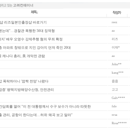
c
샵 리즈일본인출장샵 바로가기
reez
했는데"…경찰관 폭행한 50대 징역형
aa
지' 배우 오영수 강제추행 혐의 무죄 확정
리즈
층 아파트 창밖으로 지인 강아지 던져 죽인 20대
이재*
 캐나다 총리, 美 개막전 관람
aa
John**
kang***
 폭락하더니 '깜짝 전망' 나왔다
줍줍
 급증' 평택지방해양수산청, 안전관리
고고
Galv****
간담회를 열어 "이 전 대통령께서 수구 보수가 아니라 따뜻한
fsfe
출 관리, 공항이 한다는데…허위·왜곡 보고 말라"
svsa
Rosa*****