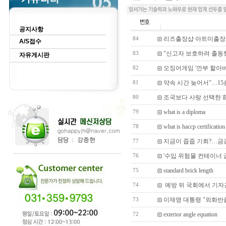
공지사항
리즈출장샵 아트미출장
84
A/S접수
"신고자 보호하려 출동
83
자유게시판
오징어게임 '깐부 할아버
82
약속 시간 늦어서"…15
81
조국보다 사랑 선택한 前
80
what is a diploma
79
what is haccp certification
78
지금이 줍줍 기회?…금값
77
'수입 위험물 컨테이너
76
standard brick length
75
예방 뒤 국회에서 기자
74
이재명 대통령 "외화반
73
exterior angle equation
72